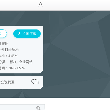
览
立即下载
谁在用
文件目录结构
小：4.43M
分类：
模板
-
企业网站
间：2020-12-24
老公说我丑
1