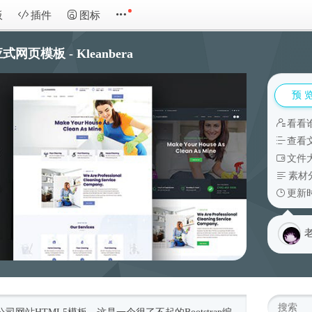
板
插件
图标
页模板 - Kleanbera
预 
看看
查看
文件大
素材
更新时